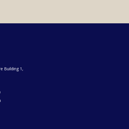
e Building 1,
m
m