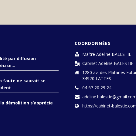
COORDONNÉES
Maître Adeline BALESTIE
ité par diffusion
Cabinet Adeline BALESTIE
écise...
1280 av. des Platanes Futur
34970 LATTES
a faute ne saurait se
04 67 20 29 24
ident
adeline.balestie@gmail.co
 la démolition s’apprécie
https://cabinet-balestie.co