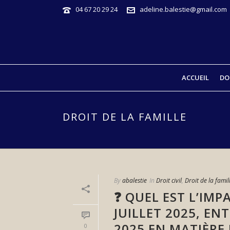
04 67 20 29 24
adeline.balestie@gmail.com
ACCUEIL
DO
DROIT DE LA FAMILLE
By
abalestie
In
Droit civil
,
Droit de la famil
❓ QUEL EST L’IMP
JUILLET 2025, EN
2025 EN MATIÈRE 
0